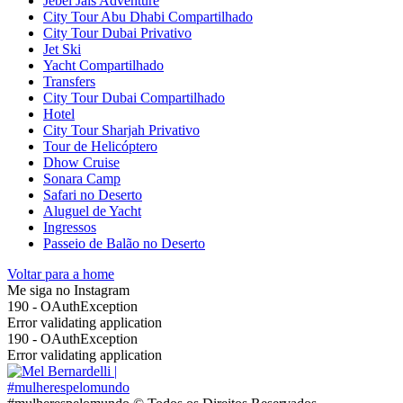
Jebel Jais Adventure
City Tour Abu Dhabi Compartilhado
City Tour Dubai Privativo
Jet Ski
Yacht Compartilhado
Transfers
City Tour Dubai Compartilhado
Hotel
City Tour Sharjah Privativo
Tour de Helicóptero
Dhow Cruise
Sonara Camp
Safari no Deserto
Aluguel de Yacht
Ingressos
Passeio de Balão no Deserto
Voltar para a home
Me siga no
Instagram
190 - OAuthException
Error validating application
190 - OAuthException
Error validating application