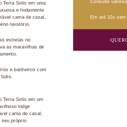
Consulte valores
no Terra Solis em uma
luxuosa e lindamente
tável cama de casal,
Em até 10x sem 
eno lavatório.
as estrelas no
QUER
rva as maravilhas de
xamento.
iros e banheiros com
Solis.
o Terra Solis em um
vilhoso lodge
vel cama de casal,
 seu próprio