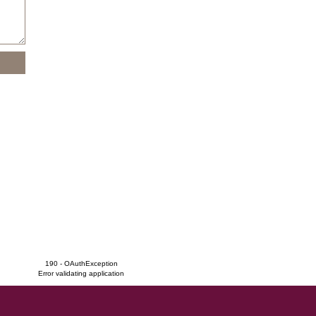
190 - OAuthException
Error validating application