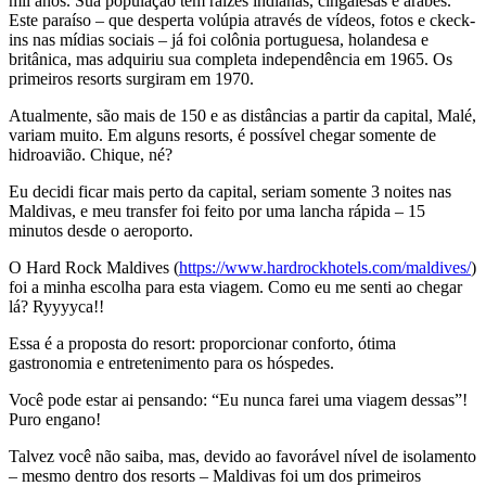
mil anos. Sua população tem raízes indianas, cingalesas e árabes.
Este paraíso – que desperta volúpia através de vídeos, fotos e ckeck-
ins nas mídias sociais – já foi colônia portuguesa, holandesa e
britânica, mas adquiriu sua completa independência em 1965. Os
primeiros resorts surgiram em 1970.
Atualmente, são mais de 150 e as distâncias a partir da capital, Malé,
variam muito. Em alguns resorts, é possível chegar somente de
hidroavião. Chique, né?
Eu decidi ficar mais perto da capital, seriam somente 3 noites nas
Maldivas, e meu transfer foi feito por uma lancha rápida – 15
minutos desde o aeroporto.
O Hard Rock Maldives (
https://www.hardrockhotels.com/maldives/
)
foi a minha escolha para esta viagem. Como eu me senti ao chegar
lá? Ryyyyca!!
Essa é a proposta do resort: proporcionar conforto, ótima
gastronomia e entretenimento para os hóspedes.
Você pode estar ai pensando: “Eu nunca farei uma viagem dessas”!
Puro engano!
Talvez você não saiba, mas, devido ao favorável nível de isolamento
– mesmo dentro dos resorts – Maldivas foi um dos primeiros