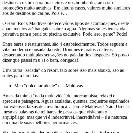
destinos a reabrir para brasileiros e nos bombardearam com
promoções muito atrativas. Em alguns casos, valores muito similares
aos de destinos no caribe. Pois é…
O Hard Rock Maldives oferece vários tipos de acomodações, desde
apartamentos até bangalôs sobre a água. Algumas suítes tem saída
privativa para a praia ou piscina exclusiva. Pode isso, gente? Pode!
Entre bares e restaurantes, são 4 estabelecimentos. Todos seguem a
vibe moderna e ousada da rede. Drinques e pratos criativos,
despertando múltiplas sensações no paladar dos hóspedes. Só posso
dizer que passei m u i t o bem, obrigada!!
Uma outra “sacada” do resort, falo sobre isso mais abaixo, são as
suítes para famílias.
Meu “dolce far niente” nas Maldivas
Antes da minha “nada mole vida” de intercambista, relaxei e
apreciei a paisagem. Águas azuladas, quentes, coqueiros espalhados
por extensas faixas de areia branca… Isso é Maldivas? Não. Usei as
mesmas palavras de milhares de pessoas que visitaram o
arquipélago, mas que vi é indescritível, inacreditável – é a natureza
em uma de suas melhores performances.
Fiz algumas atividades aquáticas, há muitas por lá – todas com