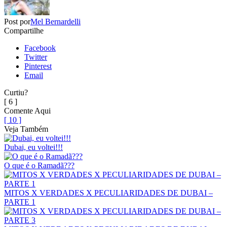
Post por
Mel Bernardelli
Compartilhe
Facebook
Twitter
Pinterest
Email
Curtiu?
[ 6 ]
Comente Aqui
[ 10 ]
Veja Também
Dubai, eu voltei!!!
O que é o Ramadã???
MITOS X VERDADES X PECULIARIDADES DE DUBAI –
PARTE 1