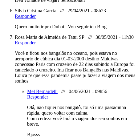
Deu vontade de viajar! Sensacional!
Silvia Cristina Garcia /// 29/04/2021 - 08h23
Responder
Quero muito ir pra Dubai . Vou seguir teu Blog
Rosa Maria de Almeida de Tatui SP /// 30/05/2021 - 11h30
Responder
Você n ficou nos bangalôs no oceano, pois estava no
aeroporto de cúbica dia 01-03-2000 destino Maldivas
conecssao Paris com cruzeiro de 22 dias subindo a Europa foi
cancelado o cruzeiro. Iria ficar nos Bangalôs nas Maldivas.
Louca p/ que essa pandemia passe p/ fazer a viagem dos meus
sonhos.
Mel Bernardelli
/// 04/06/2021 - 09h56
Responder
Olá, não fiquei nos bangalô, foi só uma passadinha
rápida, quero voltar com calma.
Com certeza você fará a viagem dos seu sonhos em
breve.
Bjosss