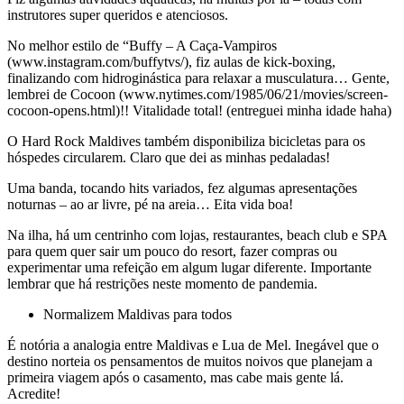
instrutores super queridos e atenciosos.
No melhor estilo de “Buffy – A Caça-Vampiros
(www.instagram.com/buffytvs/), fiz aulas de kick-boxing,
finalizando com hidroginástica para relaxar a musculatura… Gente,
lembrei de Cocoon (www.nytimes.com/1985/06/21/movies/screen-
cocoon-opens.html)!! Vitalidade total! (entreguei minha idade haha)
O Hard Rock Maldives também disponibiliza bicicletas para os
hóspedes circularem. Claro que dei as minhas pedaladas!
Uma banda, tocando hits variados, fez algumas apresentações
noturnas – ao ar livre, pé na areia… Eita vida boa!
Na ilha, há um centrinho com lojas, restaurantes, beach club e SPA
para quem quer sair um pouco do resort, fazer compras ou
experimentar uma refeição em algum lugar diferente. Importante
lembrar que há restrições neste momento de pandemia.
Normalizem Maldivas para todos
É notória a analogia entre Maldivas e Lua de Mel. Inegável que o
destino norteia os pensamentos de muitos noivos que planejam a
primeira viagem após o casamento, mas cabe mais gente lá.
Acredite!