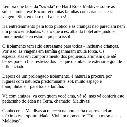
Lembra que falei da “sacada” do Hard Rock Maldives sobre as
suítes familiares? Encontrei muitas famílias com crianças nesta
viagem. Sim, eu disse c r i a n ç a s!
Há entretenimento para todo público e as crianças não pareciam nem
um pouco entediadas. Claro que a escolha do hotel adequado é
fundamental e eu estou aqui para isso!
O isolamento tem sido estressante para todos – inclusive crianças.
Por isso, as viagens em família ganharam muita força. Os
especialistas em comportamento dos pequenos, afirmam que até
bebês podem ficar estressados – e que o ambiente exterior é grande
influenciador.
Depois de um prolongado isolamento, é natural a procura por
lugares com natureza predominante, sol, muito espaço e
tranquilidade – para toda a família.
Vá com amigos, vá com quem você ama, vá só, mas vá conferir este
pedacinho do éden na Terra, chamado: Maldivas!
Conhecer as Maldivas aconteceu na hora certa e aproveitei ao
máximo esta oportunidade. Vivi um momento: “Eu, eu mesma e as
Maldivas”.