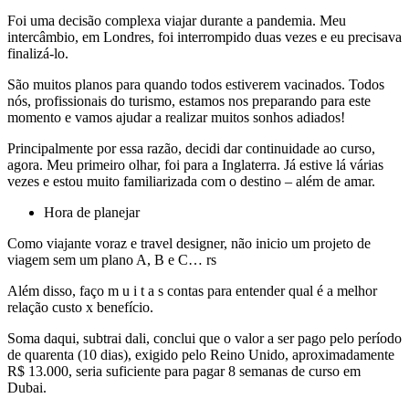
Foi uma decisão complexa viajar durante a pandemia. Meu
intercâmbio, em Londres, foi interrompido duas vezes e eu precisava
finalizá-lo.
São muitos planos para quando todos estiverem vacinados. Todos
nós, profissionais do turismo, estamos nos preparando para este
momento e vamos ajudar a realizar muitos sonhos adiados!
Principalmente por essa razão, decidi dar continuidade ao curso,
agora. Meu primeiro olhar, foi para a Inglaterra. Já estive lá várias
vezes e estou muito familiarizada com o destino – além de amar.
Hora de planejar
Como viajante voraz e travel designer, não inicio um projeto de
viagem sem um plano A, B e C… rs
Além disso, faço m u i t a s contas para entender qual é a melhor
relação custo x benefício.
Soma daqui, subtrai dali, conclui que o valor a ser pago pelo período
de quarenta (10 dias), exigido pelo Reino Unido, aproximadamente
R$ 13.000, seria suficiente para pagar 8 semanas de curso em
Dubai.